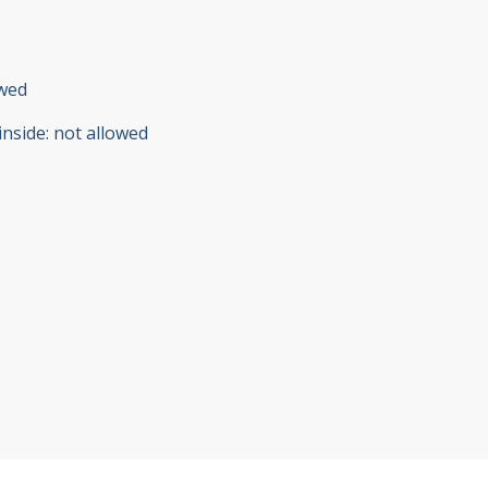
owed
inside
:
not allowed