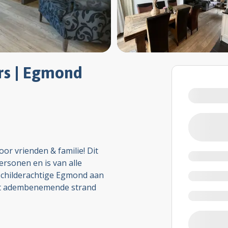
rs | Egmond
or vrienden & familie! Dit
ersonen en is van alle
schilderachtige Egmond aan
het adembenemende strand