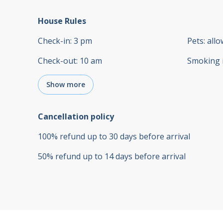
House Rules
Check-in
:
3 pm
Pets
:
all
Check-out
:
10 am
Smoking 
Show more
Cancellation policy
100
%
refund
up to
30 days
before
arrival
50
%
refund
up to
14 days
before
arrival