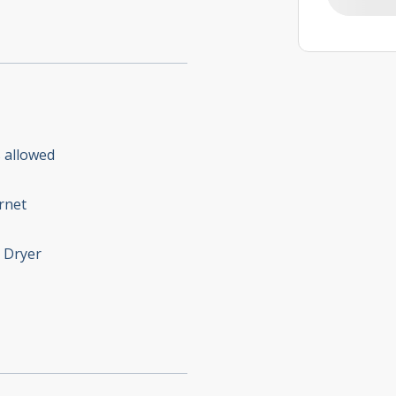
 allowed
rnet
 Dryer