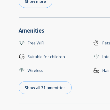
Show more
Amenities
Free WiFi
Pets
Suitable for children
Inte
Wireless
Hair
Show all 31 amenities